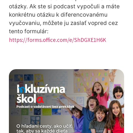
otázky. Ak ste si podcast vypočuli a máte
konkrétnu otázku k diferencovanému
vyučovaniu, môžete ju zaslať vopred cez
tento formulár:
https://forms.office.com/e/ShDGXE1H6K