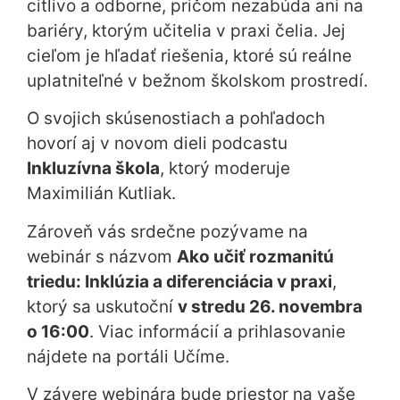
citlivo a odborne, pričom nezabúda ani na
bariéry, ktorým učitelia v praxi čelia. Jej
cieľom je hľadať riešenia, ktoré sú reálne
uplatniteľné v bežnom školskom prostredí.
O svojich skúsenostiach a pohľadoch
hovorí aj v novom dieli podcastu
Inkluzívna škola
, ktorý moderuje
Maximilián Kutliak.
Zároveň vás srdečne pozývame na
webinár s názvom
Ako učiť rozmanitú
triedu: Inklúzia a diferenciácia v praxi
,
ktorý sa uskutoční
v stredu 26. novembra
o 16:00
. Viac informácií a prihlasovanie
nájdete na portáli Učíme.
V závere webinára bude priestor na vaše