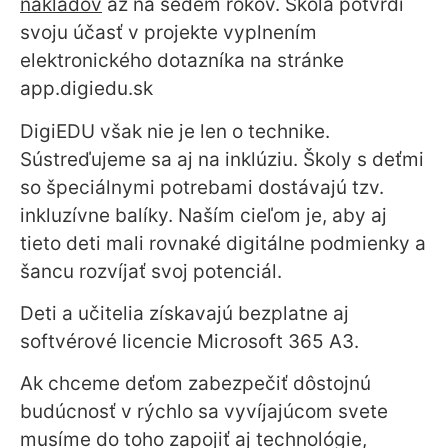
nákladov
až na sedem rokov. Škola potvrdí
svoju účasť v projekte vyplnením
elektronického dotazníka na stránke
app.digiedu.sk
DigiEDU však nie je len o technike.
Sústreďujeme sa aj na inklúziu. Školy s deťmi
so špeciálnymi potrebami dostávajú tzv.
inkluzívne balíky. Naším cieľom je, aby aj
tieto deti mali rovnaké digitálne podmienky a
šancu rozvíjať svoj potenciál.
Deti a učitelia získavajú bezplatne aj
softvérové licencie Microsoft 365 A3.
Ak chceme deťom zabezpečiť dôstojnú
budúcnosť v rýchlo sa vyvíjajúcom svete
musíme do toho zapojiť aj technológie,