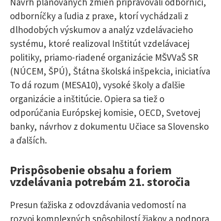
Návrh plánovaných zmien pripravovali odborníci,
odborníčky a ľudia z praxe, ktorí vychádzali z
dlhodobých výskumov a analýz vzdelávacieho
systému, ktoré realizoval Inštitút vzdelávacej
politiky, priamo-riadené organizácie MŠVVaŠ SR
(NÚCEM, ŠPÚ), Štátna školská inšpekcia, iniciatíva
To dá rozum (MESA10), vysoké školy a ďalšie
organizácie a inštitúcie. Opiera sa tiež o
odporúčania Európskej komisie, OECD, Svetovej
banky, návrhov z dokumentu Učiace sa Slovensko
a ďalších.
Prispôsobenie obsahu a foriem
vzdelávania potrebám 21. storočia
Presun ťažiska z odovzdávania vedomostí na
rozvoj komplexných spôsobilostí žiakov a podpora