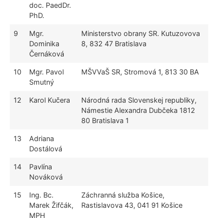
doc. PaedDr.
PhD.
9
Mgr.
Ministerstvo obrany SR. Kutuzovova
Dominika
8, 832 47 Bratislava
Černáková
10
Mgr. Pavol
MŠVVaŠ SR, Stromová 1, 813 30 BA
Smutný
12
Karol Kučera
Národná rada Slovenskej republiky,
Námestie Alexandra Dubčeka 1812
80 Bratislava 1
13
Adriana
Dostálová
14
Pavlína
Nováková
15
Ing. Bc.
Záchranná služba Košice,
Marek Žifčák,
Rastislavova 43, 041 91 Košice
MPH