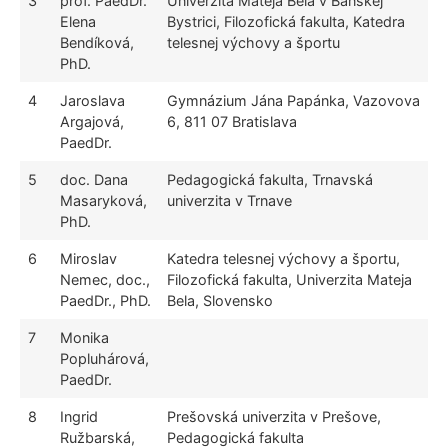
3
prof. PaedDr.
Univerzita Mateja Bela v Banskej
Elena
Bystrici, Filozofická fakulta, Katedra
Bendíková,
telesnej výchovy a športu
PhD.
4
Jaroslava
Gymnázium Jána Papánka, Vazovova
Argajová,
6, 811 07 Bratislava
PaedDr.
5
doc. Dana
Pedagogická fakulta, Trnavská
Masaryková,
univerzita v Trnave
PhD.
6
Miroslav
Katedra telesnej výchovy a športu,
Nemec, doc.,
Filozofická fakulta, Univerzita Mateja
PaedDr., PhD.
Bela, Slovensko
7
Monika
Popluhárová,
PaedDr.
8
Ingrid
Prešovská univerzita v Prešove,
Ružbarská,
Pedagogická fakulta