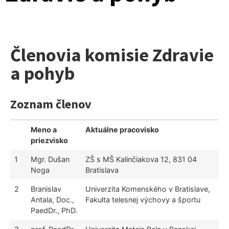
Členovia komisie Zdravie
a pohyb
Zoznam členov
Meno a
Aktuálne pracovisko
priezvisko
1
Mgr. Dušan
ZŠ s MŠ Kalinčiakova 12, 831 04
Noga
Bratislava
2
Branislav
Univerzita Komenského v Bratislave,
Antala, Doc.,
Fakulta telesnej výchovy a športu
PaedDr., PhD.