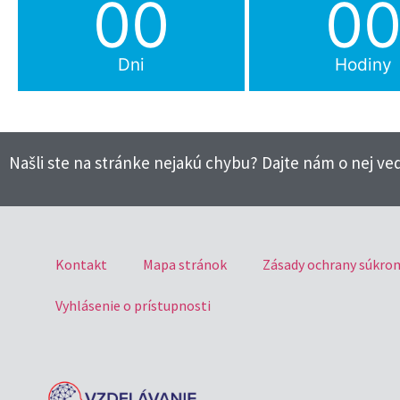
00
0
Dni
Hodiny
Našli ste na stránke nejakú chybu? Dajte nám o nej ved
Kontakt
Mapa stránok
Zásady ochrany súkro
Vyhlásenie o prístupnosti