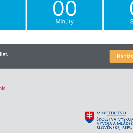
0
00
Minúty
ieť.
Nahlás
mia