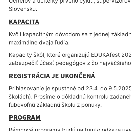
Učiteľov a učiteľky prvého cyklu, supervízoro
Slovensku.
KAPACITA
Kvôli kapacitným dôvodom sa z jednej základn
maximálne dvaja ľudia.
Kapacity škôl, ktoré organizujú EDUKAfest 2
zabezpečiť účasť pedagógov z čo najväčšieho 
REGISTRÁCIA JE UKONČENÁ
Prihlasovanie je spustené od 23.4. do 9.5.202
školách). Prosíme o dôkladnú kontrolu zadaného
ľubovoľnú základnú školu z ponuky.
PROGRAM
Rámcové programy budú na tomto odkaze uver