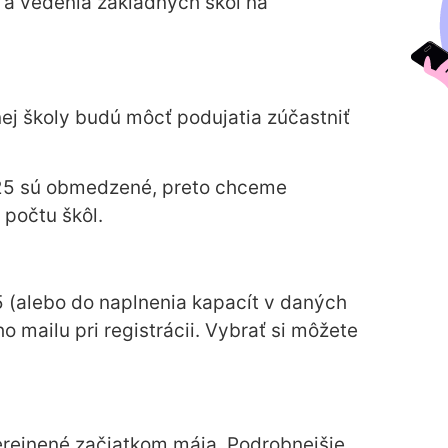
v a vedenia základných škôl na
ej školy budú môcť podujatia zúčastniť
025 sú obmedzené, preto chceme
počtu škôl.
5 (alebo do naplnenia kapacít v daných
 mailu pri registrácii. Vybrať si môžete
ejnené začiatkom mája. Podrobnejšie