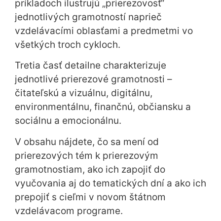
príkladoch ilustrujú „prierezovosť“
jednotlivých gramotností naprieč
vzdelávacími oblasťami a predmetmi vo
všetkých troch cykloch.
Tretia časť detailne charakterizuje
jednotlivé prierezové gramotnosti –
čitateľskú a vizuálnu, digitálnu,
environmentálnu, finančnú, občiansku a
sociálnu a emocionálnu.
V obsahu nájdete, čo sa mení od
prierezových tém k prierezovým
gramotnostiam, ako ich zapojiť do
vyučovania aj do tematických dní a ako ich
prepojiť s cieľmi v novom štátnom
vzdelávacom programe.