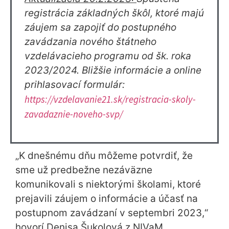
registrácia základných škôl, ktoré majú
záujem sa zapojiť do postupného
zavádzania nového štátneho
vzdelávacieho programu od šk. roka
2023/2024. Bližšie informácie a online
prihlasovací formulár:
https://vzdelavanie21.sk/registracia-skoly-
zavadaznie-noveho-svp/
„K dnešnému dňu môžeme potvrdiť, že
sme už predbežne nezáväzne
komunikovali s niektorými školami, ktoré
prejavili záujem o informácie a účasť na
postupnom zavádzaní v septembri 2023,“
hovorí Denisa Šukolová z NIVaM.