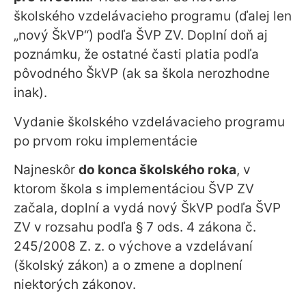
školského vzdelávacieho programu (ďalej len
„nový ŠkVP“) podľa ŠVP ZV. Doplní doň aj
poznámku, že ostatné časti platia podľa
pôvodného ŠkVP (ak sa škola nerozhodne
inak).
Vydanie školského vzdelávacieho programu
po prvom roku implementácie
Najneskôr
do konca školského roka
, v
ktorom škola s implementáciou ŠVP ZV
začala, doplní a vydá nový ŠkVP podľa ŠVP
ZV v rozsahu podľa § 7 ods. 4 zákona č.
245/2008 Z. z. o výchove a vzdelávaní
(školský zákon) a o zmene a doplnení
niektorých zákonov.