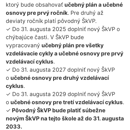
ktorý bude obsahovať
učebný plán a učebné
osnovy pre prvý ročník
. Pre druhý až
deviaty ročník platí pôvodný ŠkVP.
✓ Do 31. augusta 2025 doplniť nový ŠkVP o
chýbajúce časti. V ŠkVP bude
vypracovaný
učebný plán pre všetky
vzdelávacie cykly a učebné osnovy pre prvý
vzdelávací cyklus
.
✓ Do 31. augusta 2027 doplniť nový ŠkVP
o
učebné osnovy pre druhý vzdelávací
cyklus
.
✓ Do 31. augusta 2029 doplniť nový ŠkVP
o
učebné osnovy pre tretí vzdelávací cyklus
.
✓
Pôvodný ŠkVP bude platiť súbežne
novým ŠkVP na tejto škole až do 31. augusta
2033.