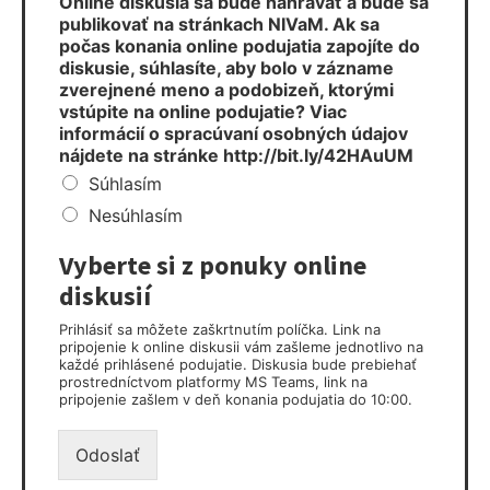
Online diskusia sa bude nahrávať a bude sa
publikovať na stránkach NIVaM. Ak sa
počas konania online podujatia zapojíte do
diskusie, súhlasíte, aby bolo v zázname
zverejnené meno a podobizeň, ktorými
vstúpite na online podujatie? Viac
informácií o spracúvaní osobných údajov
nájdete na stránke http://bit.ly/42HAuUM
Súhlasím
Nesúhlasím
Vyberte si z ponuky online
diskusií
Prihlásiť sa môžete zaškrtnutím políčka. Link na
pripojenie k online diskusii vám zašleme jednotlivo na
každé prihlásené podujatie. Diskusia bude prebiehať
prostredníctvom platformy MS Teams, link na
pripojenie zašlem v deň konania podujatia do 10:00.
Odoslať