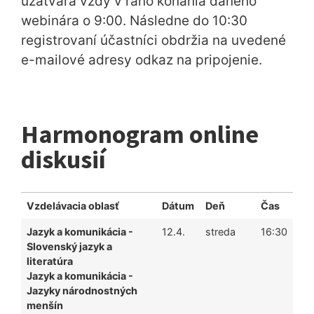
uzatvára vždy v ráno konania daného
webinára o 9:00. Následne do 10:30
registrovaní účastníci obdržia na uvedené
e-mailové adresy odkaz na pripojenie.
Harmonogram online
diskusií
Vzdelávacia oblasť
Dátum
Deň
Čas
Jazyk a komunikácia -
12.4.
streda
16:30
Slovenský jazyk a
literatúra
Jazyk a komunikácia -
Jazyky národnostných
menšín