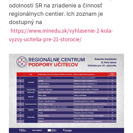
odolnosti SR na zriadenie a činnosť
regionálnych centier. Ich zoznam je
dostupný na
https://www.minedu.sk/vyhlasenie-2-kola-
vyzvy-ucitelia-pre-21-storocie/