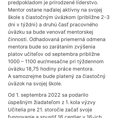
predpokladom je prirodzené líderstvo.
Mentor ostane naďalej aktívny na svojej
škole s čiastočným úväzkom (približne 2-3
dni v týždni) a druhú časť pracovného
úväzku sa bude venovať mentorskej
činnosti. Odhadovaná priemerná odmena
mentora bude so zarátaním zvýšenia
platov učiteľov od septembra približne
1000 – 1100 eur/mesačne pri týždennom
úväzku 18,75 hodiny práce mentora.
A samozrejme bude platený za čiastočný
úväzok na svojej škole.
Od 1. septembra 2022 sa podarilo
úspešným žiadateľom z 1. kola výzvy
Učitelia pre 21. storočie začať svoje
fungovanie a spustiť 16 centier v 16-ich