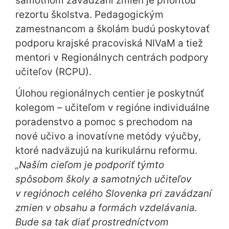
samotnom zavádzaní zmien je prioritou
rezortu školstva. Pedagogickým
zamestnancom a školám budú poskytovať
podporu krajské pracoviská NIVaM a tiež
mentori v Regionálnych centrách podpory
učiteľov (RCPU).
Úlohou regionálnych centier je poskytnúť
kolegom – učiteľom v regióne individuálne
poradenstvo a pomoc s prechodom na
nové učivo a inovatívne metódy výučby,
ktoré nadväzujú na kurikulárnu reformu.
„Naším cieľom je podporiť týmto
spôsobom školy a samotných učiteľov
v regiónoch celého Slovenka pri zavádzaní
zmien v obsahu a formách vzdelávania.
Bude sa tak diať prostredníctvom