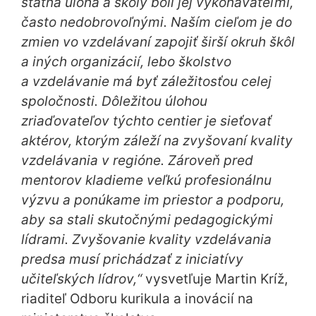
štátna úloha a školy boli jej vykonávateľmi,
často nedobrovoľnými. Naším cieľom je do
zmien vo vzdelávaní zapojiť širší okruh škôl
a iných organizácií, lebo školstvo
a vzdelávanie má byť záležitosťou celej
spoločnosti. Dôležitou úlohou
zriaďovateľov týchto centier je sieťovať
aktérov, ktorým záleží na zvyšovaní kvality
vzdelávania v regióne. Zároveň pred
mentorov kladieme veľkú profesionálnu
výzvu a ponúkame im priestor a podporu,
aby sa stali skutočnými pedagogickými
lídrami. Zvyšovanie kvality vzdelávania
predsa musí prichádzať z iniciatívy
učiteľských lídrov,“
vysvetľuje Martin Kríž,
riaditeľ Odboru kurikula a inovácií na